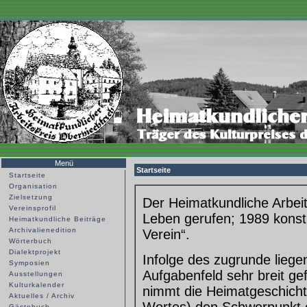
Menü
Startseite
Startseite
Organisation
Zielsetzung
Der Heimatkundliche Arbei
Vereinsprofil
Leben gerufen; 1989 konstit
Heimatkundliche Beiträge
Archivalienedition
Verein“.
Wörterbuch
Dialektprojekt
Infolge des zugrunde liege
Symposien
Aufgabenfeld sehr breit ge
Ausstellungen
Kulturkalender
nimmt die Heimatgeschicht
Aktuelles / Archiv
Gästebuch