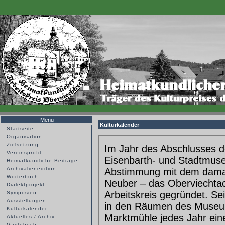
Menü
Kulturkalender
Startseite
Organisation
Zielsetzung
Im Jahr des Abschlusses d
Vereinsprofil
Eisenbarth- und Stadtmus
Heimatkundliche Beiträge
Archivalienedition
Abstimmung mit dem damali
Wörterbuch
Neuber – das Oberviechtac
Dialektprojekt
Arbeitskreis gegründet. Se
Symposien
Ausstellungen
in den Räumen des Museum
Kulturkalender
Marktmühle jedes Jahr eine
Aktuelles / Archiv
Gästebuch